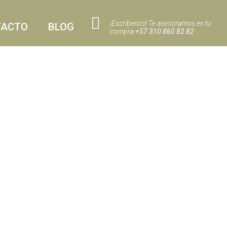
¡Escríbenos! Te asesoramos en tu
TACTO
BLOG
compra
+57 310 860 82 82