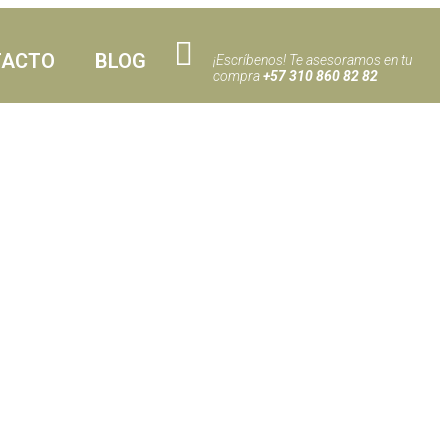
TACTO
BLOG
¡Escríbenos! Te asesoramos en tu
compra
+57 310 860 82 82