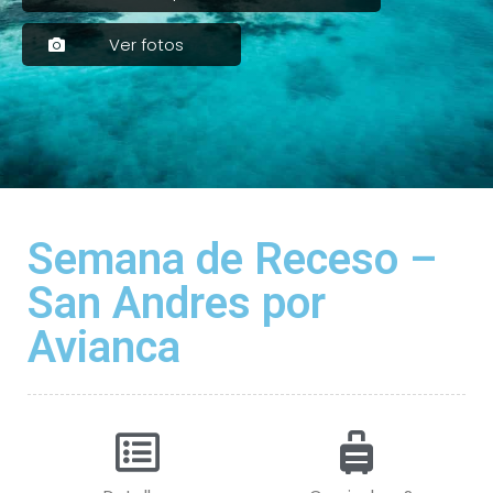
Ver fotos
Semana de Receso –
San Andres por
Avianca