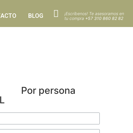
¡Escríbenos! Te asesoramos en
TACTO
BLOG
tu compra
+57 310 860 82 82
Por persona
L