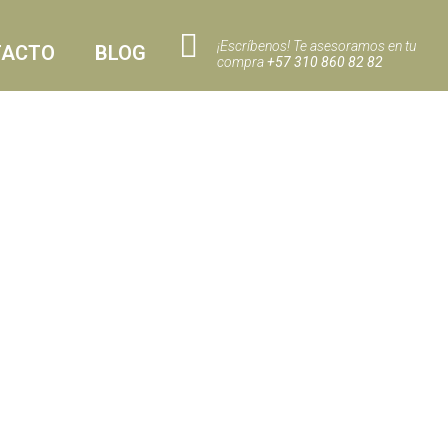
¡Escríbenos! Te asesoramos en tu
TACTO
BLOG
compra
+57 310 860 82 82