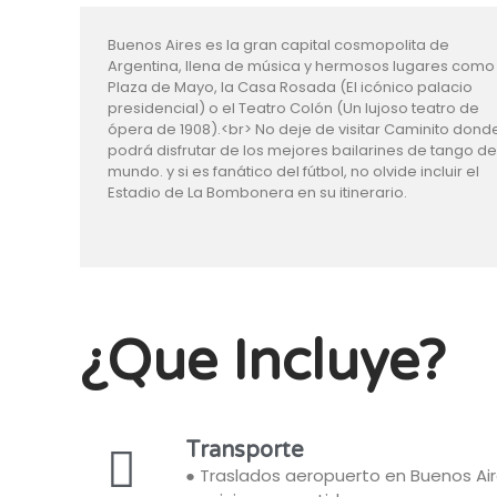
Buenos Aires es la gran capital cosmopolita de
Argentina, llena de música y hermosos lugares como 
Plaza de Mayo, la Casa Rosada (El icónico palacio
presidencial) o el Teatro Colón (Un lujoso teatro de
ópera de 1908).<br> No deje de visitar Caminito dond
podrá disfrutar de los mejores bailarines de tango de
mundo. y si es fanático del fútbol, no olvide incluir el
Estadio de La Bombonera en su itinerario.
¿Que Incluye?
Transporte
● Traslados aeropuerto en Buenos Air