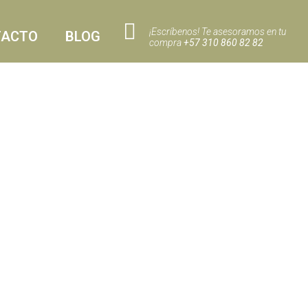
¡Escríbenos! Te asesoramos en tu
TACTO
BLOG
compra
+57 310 860 82 82