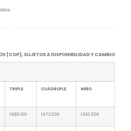
ados.
S (COP), SUJETOS A DISPONIBILIDAD Y CAMBIO
TRIPLE
CUÁDRUPLE
NIÑO
1.695.100
1.672.000
1.633.500