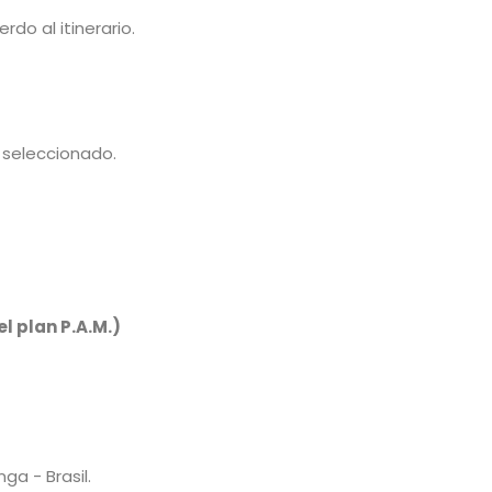
rdo al itinerario.
 seleccionado.
l plan P.A.M.)
ga - Brasil.